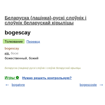
Беларуска (лацінка)-рускі слоўнік і
слоўнік беларускай кірыліцы
bogescay
Толкование
Перевод
bogescay
кір.
боскі
божественный, божий
Беларуска (лацінка)-рускі слоўнік і слоўнік беларускай кірыліцы
.
Игры ⚽
Нужно решить контрольную?
bogatyre
bogescoste